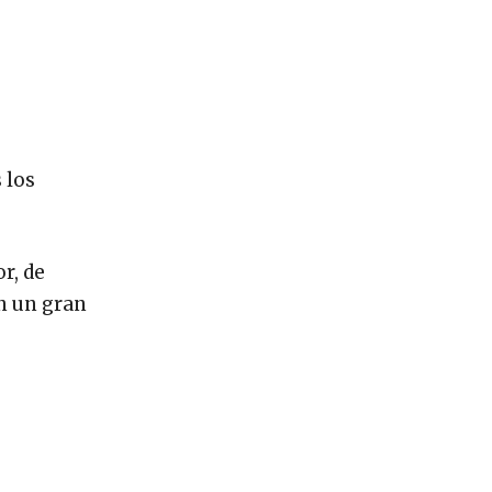
 los
r, de
on un gran