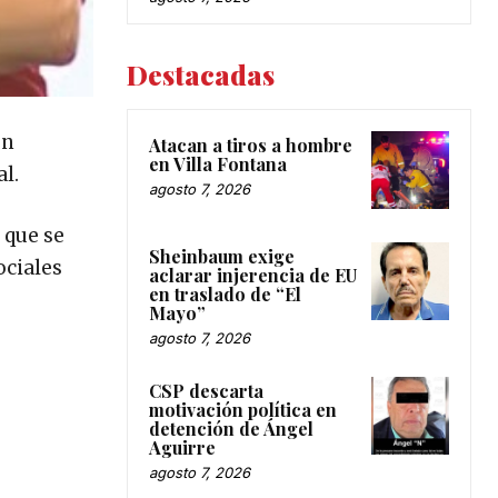
Destacadas
un
Atacan a tiros a hombre
en Villa Fontana
al.
agosto 7, 2026
 que se
Sheinbaum exige
ociales
aclarar injerencia de EU
en traslado de “El
Mayo”
agosto 7, 2026
CSP descarta
motivación política en
detención de Ángel
Aguirre
agosto 7, 2026