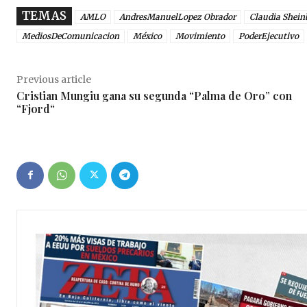
TEMAS
AMLO
AndresManuelLopez Obrador
Claudia Shei
MediosDeComunicacion
México
Movimiento
PoderEjecutivo
Previous article
Cristian Mungiu gana su segunda “Palma de Oro” con
“Fjord“