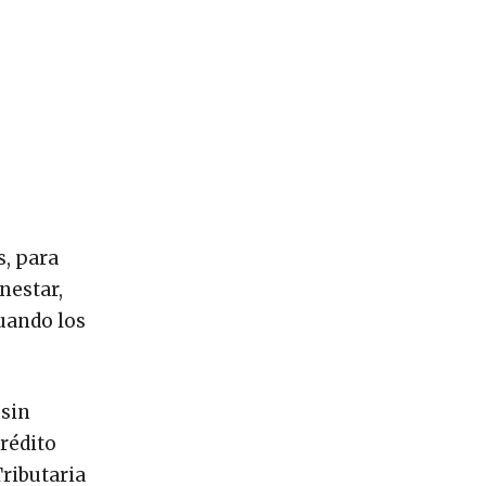
s, para
nestar,
uando los
 sin
rédito
Tributaria