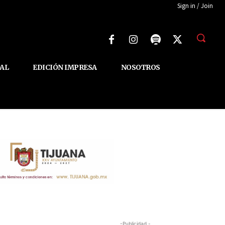
Sign in / Join
AL
EDICIÓN IMPRESA
NOSOTROS
-Publicidad -