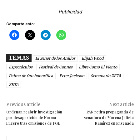
Publicidad
Comparte esto:
TEMAS
El Señor de los Anillos
Elijah Wood
Espectáculos
Festival de Cannes
Libre Como El Viento
Palma de Oro honorífica
Peter Jackson
Semanario ZETA
ZETA
Previous article
Next article
Ordenan reabrir investigación
PAN retira propaganda de
por desaparición de Norma
senadora de Morena Julieta
Lucero tras omisiones de FGE
Ramírez en Ensenada