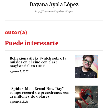
Dayana Ayala López
http://Dayana%20Ayala%20López
Autor(a)
Puede interesarte
Reflexiona Aleks Syntek sobre la
música en el cine con clase
magisterial en GIFF
agosto 1, 2026
“Spider-Man: Brand New Day”
rompe récord de preestrenos con
72 millones de dólares
agosto 1, 2026