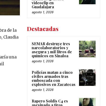
videoclip en
Guadalajara
agosto 1, 2026
Destacadas
bra de la
o, Claudia
SEMAR destruye tres
narcolaboratorios y
asegura 3 mil litros de
químicos en Sinaloa
zaría una
agosto 1, 2026
il
Policías matan a cinco
civiles armados tras
emboscada con
explosivos en Zacatecas
agosto 1, 2026
Rapero Soldis C4 es
asesinado a tiros