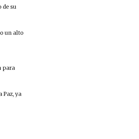
o de su
o un alto
u
n para
a Paz, ya