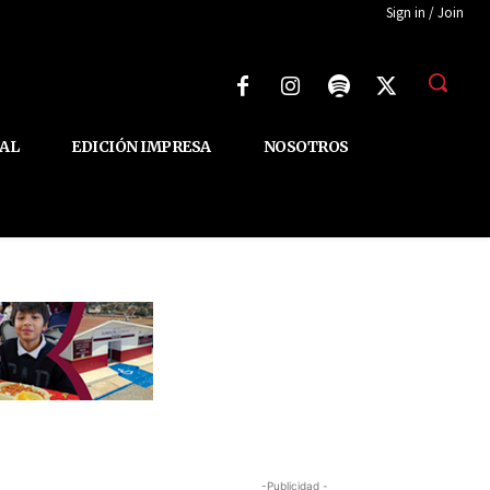
Sign in / Join
AL
EDICIÓN IMPRESA
NOSOTROS
-Publicidad -