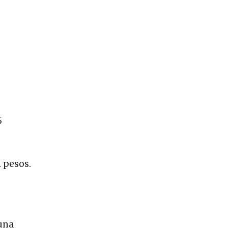
5
 pesos.
 una