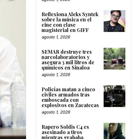
Reflexiona Aleks Syntek
sobre la música en el
cine con clase
magisterial en GIFF
agosto 1, 2026
SEMAR destruye tres
narcolaboratorios y
asegura 3 mil litros de
químicos en Sinaloa
agosto 1, 2026
Policías matan a cinco
civiles armados tras
emboscada con
explosivos en Zacatecas
agosto 1, 2026
Rapero Soldis C4 es
asesinado a tiros
mientras grababa