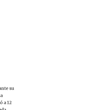
ante su
 a
ó a 12
ada