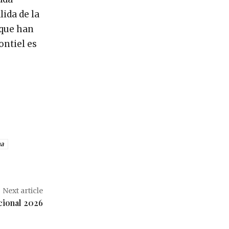
ida de la
 que han
ontiel es
na
Next article
cional 2026