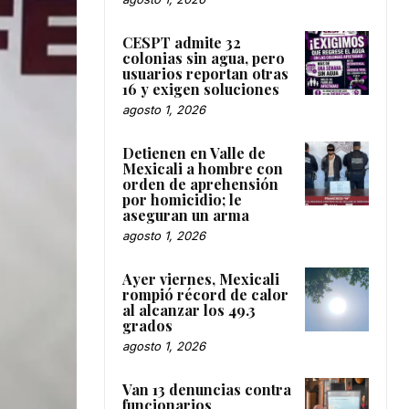
CESPT admite 32
colonias sin agua, pero
usuarios reportan otras
16 y exigen soluciones
agosto 1, 2026
Detienen en Valle de
Mexicali a hombre con
orden de aprehensión
por homicidio; le
aseguran un arma
agosto 1, 2026
Ayer viernes, Mexicali
rompió récord de calor
al alcanzar los 49.3
grados
agosto 1, 2026
Van 13 denuncias contra
funcionarios