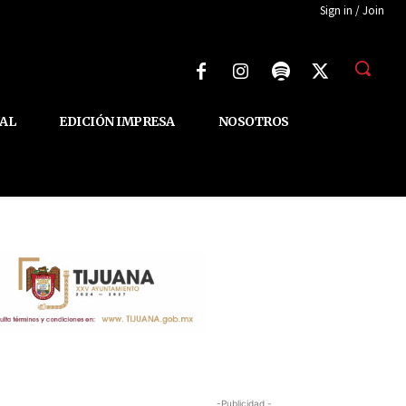
Sign in / Join
AL
EDICIÓN IMPRESA
NOSOTROS
-Publicidad -