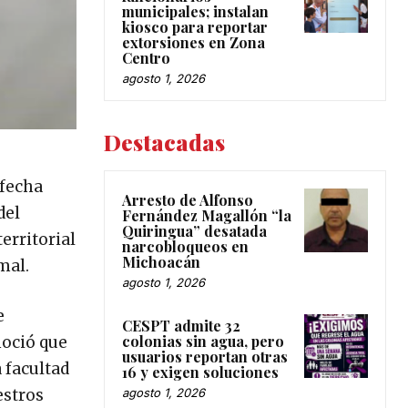
municipales; instalan
kiosco para reportar
extorsiones en Zona
Centro
agosto 1, 2026
Destacadas
 fecha
Arresto de Alfonso
del
Fernández Magallón “la
Quiringua” desatada
erritorial
narcobloqueos en
Michoacán
mal.
agosto 1, 2026
e
CESPT admite 32
colonias sin agua, pero
noció que
usuarios reportan otras
 facultad
16 y exigen soluciones
agosto 1, 2026
estros