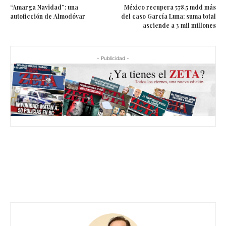
“Amarga Navidad”: una
México recupera 578.5 mdd más
autoficción de Almodóvar
del caso García Luna; suma total
asciende a 3 mil millones
- Publicidad -