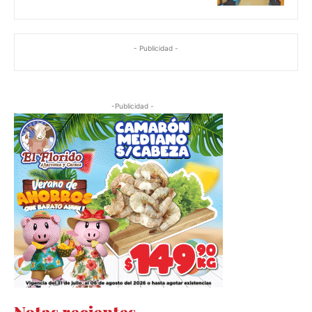
- Publicidad -
-Publicidad -
Notas recientes