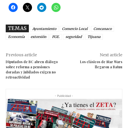
TEMAS
Ayuntamiento
Comercio Local
Concanaco
Economía
extorsión
FGE.
seguridad
Tijuana
Previous article
Next article
Diputados de BC abren diálogo
Los clásicos de Star Wars
sobre reforma a pensiones
llegaron a Batuu
doradas y jubilados exigen no
retroactividad
- Publicidad -