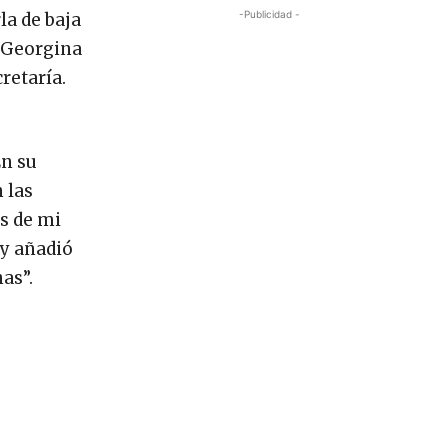
-Publicidad -
la de baja
, Georgina
retaría.
En su
 las
s de mi
 y añadió
as”.