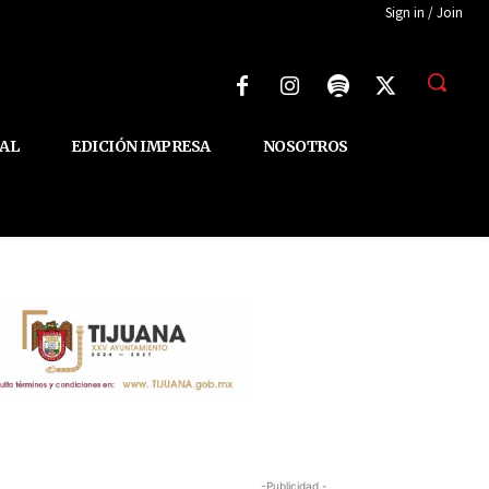
Sign in / Join
AL
EDICIÓN IMPRESA
NOSOTROS
-Publicidad -