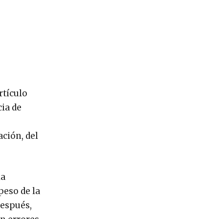
rtículo
cia de
ción, del
la
peso de la
después,