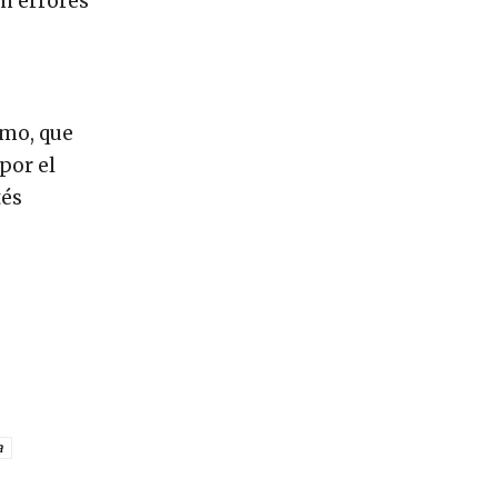
on errores
smo, que
por el
tés
a