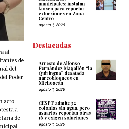
municipales; instalan
kiosco para reportar
extorsiones en Zona
Centro
agosto 1, 2026
Destacadas
a al
itantes de
Arresto de Alfonso
Fernández Magallón “la
nal del
Quiringua” desatada
del Poder
narcobloqueos en
Michoacán
agosto 1, 2026
n acto
CESPT admite 32
colonias sin agua, pero
testa a
usuarios reportan otras
16 y exigen soluciones
etaria de
agosto 1, 2026
nicipal