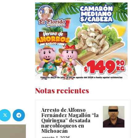
Notas recientes
Arresto de Alfonso
Fernández Magallón “la
Quiringua” desatada
narcobloqueos en
Michoacán
agosto 1, 2026