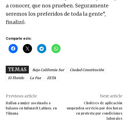
a conocer, que nos prueben. Seguramente
seremos los preferidos de toda la gente”,
finalizó.
Comparte esto:
TEMAS
Baja California Sur
Ciudad Constitución
El Florido
La Paz
ZETA
Previous article
Next article
Hallan a mujer asesinada a
Choferes de aplicación
balazos en Infonavit Latinos, en
suspenden servicio por dos horas
Tijuana
en protesta por condiciones
laborales