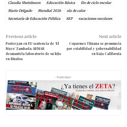
Claudia Sheinbaum
Educación Básica
fin de ciclo escolar
Mario Delgado
Mundial 2026
ola de calor
Secretaría de Educación Pública
SEP
vacaciones escolares
Previous article
Next article
Postergan en EU sentencia de ‘El
Coparmex Tijuana se pronuncia
Mayo’ Zambada; SEMAR
por estabilidad y gobernabilidad
desmantela laboratorio de su hijo
en Baja California
en Sinaloa
- Publicidad -