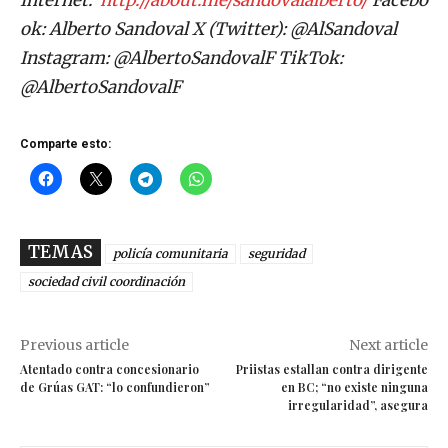
Internet:
http://about.me/sandovalalberto/
Facebo
ok: Alberto Sandoval X (Twitter): @AlSandoval
Instagram: @AlbertoSandovalF TikTok:
@AlbertoSandovalF
Comparte esto:
TEMAS
policía comunitaria
seguridad
sociedad civil coordinación
Previous article
Next article
Atentado contra concesionario
Priistas estallan contra dirigente
de Grúas GAT: “lo confundieron”
en BC; “no existe ninguna
irregularidad”, asegura