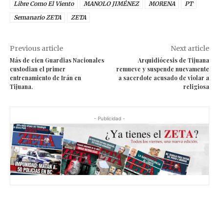
Libre Como El Viento
MANOLO JIMÉNEZ
MORENA
PT
Semanario ZETA
ZETA
Previous article
Next article
Más de cien Guardias Nacionales
Arquidiócesis de Tijuana
custodian el primer
remueve y suspende nuevamente
entrenamiento de Irán en
a sacerdote acusado de violar a
Tijuana.
religiosa
- Publicidad -