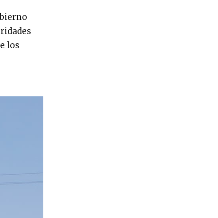
obierno
oridades
e los