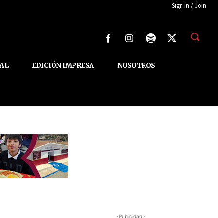
Sign in / Join
AL
EDICIÓN IMPRESA
NOSOTROS
-Publicidad -