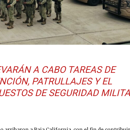
EVARÁN A CABO TAREAS DE
NCIÓN, PATRULLAJES Y EL
UESTOS DE SEGURIDAD MILIT
 arribaron a Baja California, con el fin de contribuir