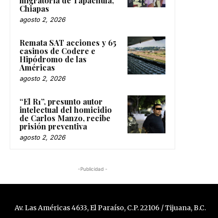
migratoria de Tapachula,
Chiapas
agosto 2, 2026
Remata SAT acciones y 65
casinos de Codere e
Hipódromo de las
Américas
agosto 2, 2026
“El R1”, presunto autor
intelectual del homicidio
de Carlos Manzo, recibe
prisión preventiva
agosto 2, 2026
-Publicidad -
Av. Las Américas 4633, El Paraíso, C.P. 22106 / Tijuana, B.C.