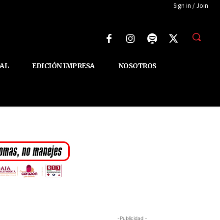
Sign in / Join
AL
EDICIÓN IMPRESA
NOSOTROS
-Publicidad -