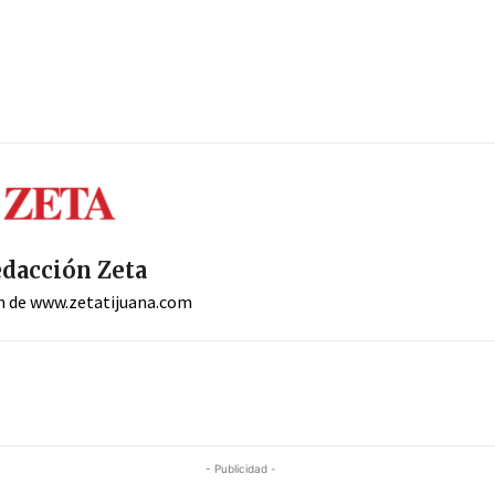
dacción Zeta
n de www.zetatijuana.com
- Publicidad -