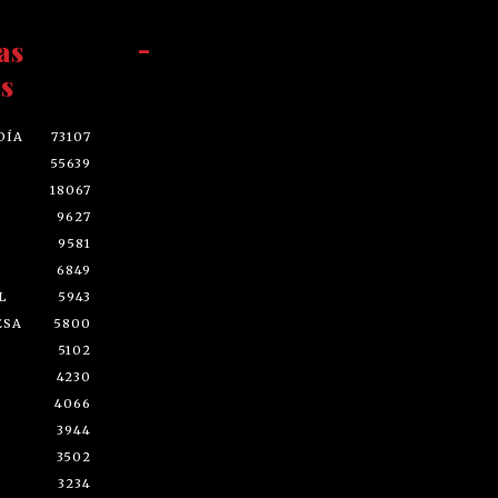
as
-
s
DÍA
73107
55639
18067
9627
9581
6849
L
5943
ESA
5800
5102
4230
4066
3944
3502
3234