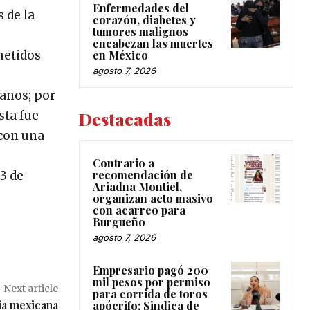
Enfermedades del
 de la
corazón, diabetes y
tumores malignos
encabezan las muertes
metidos
en México
agosto 7, 2026
danos; por
sta fue
Destacadas
con una
Contrario a
recomendación de
23 de
Ariadna Montiel,
organizan acto masivo
con acarreo para
Burgueño
agosto 7, 2026
Empresario pagó 200
mil pesos por permiso
Next article
para corrida de toros
ia mexicana
apócrifo: Sindica de