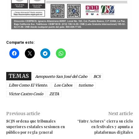
Comparte esto:
TEMAS
Aeropuerto San José del Cabo
BCS
Libre Como El Viento.
Los Cabos
turismo
Víctor Castro Cosío
ZETA
Previous article
Next article
SCJN ordena que tribunales
“Entre Actores” cierra su ciclo
superiores estatales sesionen en
en festivales y apunta a
público por regla general
plataformas digitales