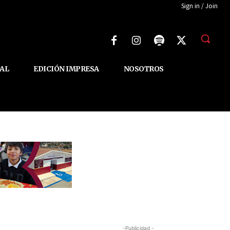
Sign in / Join
AL
EDICIÓN IMPRESA
NOSOTROS
-Publicidad -