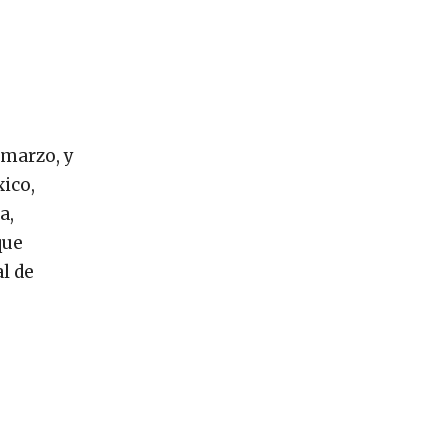
 marzo, y
xico,
a,
que
l de