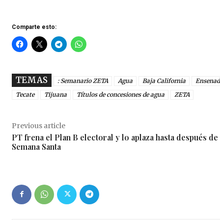
Comparte esto:
TEMAS
: Semanario ZETA
Agua
Baja California
Ensenad
Tecate
Tijuana
Títulos de concesiones de agua
ZETA
Previous article
PT frena el Plan B electoral y lo aplaza hasta después de
Semana Santa