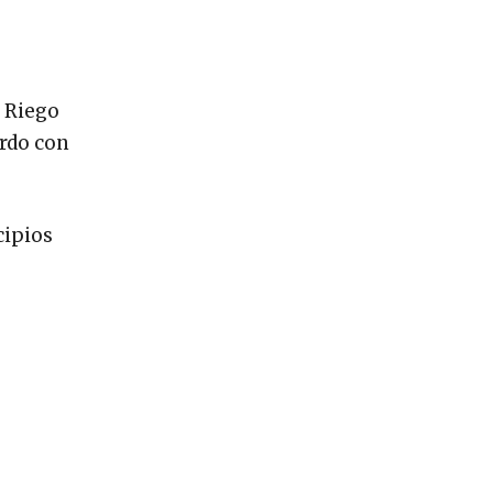
e Riego
erdo con
cipios