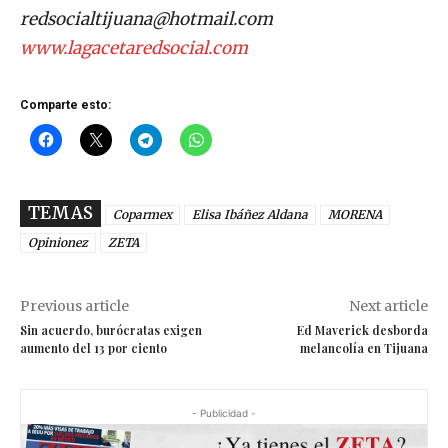
redsocialtijuana@hotmail.com
www.lagacetaredsocial.com
Comparte esto:
TEMAS
Coparmex
Elisa Ibáñez Aldana
MORENA
Opinionez
ZETA
Previous article
Next article
Sin acuerdo, burócratas exigen
Ed Maverick desborda
aumento del 13 por ciento
melancolía en Tijuana
- Publicidad -