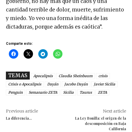
gobierno, no hay más que un caos y una
cantidad terrible de dolor, muerte, sufrimiento
y miedo. Yo veo una forma inédita de las
dictaduras, porque además es caótica”.
Comparte esto:
TEMAS
Apocalipsis
Claudia Sheinbaum
crisis
Crisis o Apocalipsis
Dayán
Jacobo Dayán
Javier Sicilia
Penguin
Semanario ZETA
Sicilia
Taurus
ZETA
Previous article
Next article
La diferencia…
La Ley Bonilla: el origen de la
descomposición en Baja
California