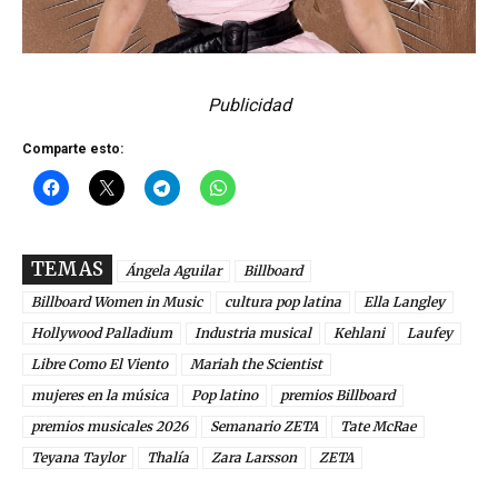
Publicidad
Comparte esto:
TEMAS
Ángela Aguilar
Billboard
Billboard Women in Music
cultura pop latina
Ella Langley
Hollywood Palladium
Industria musical
Kehlani
Laufey
Libre Como El Viento
Mariah the Scientist
mujeres en la música
Pop latino
premios Billboard
premios musicales 2026
Semanario ZETA
Tate McRae
Teyana Taylor
Thalía
Zara Larsson
ZETA