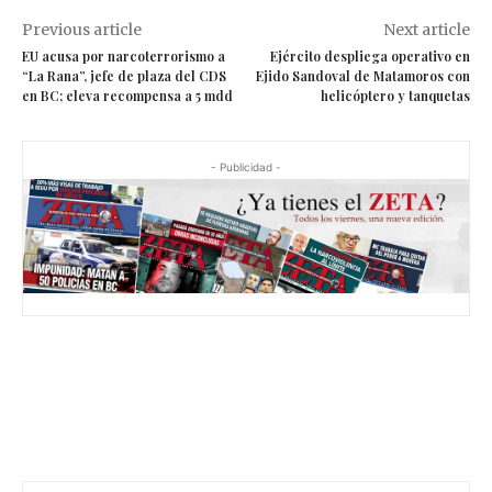
Previous article
Next article
EU acusa por narcoterrorismo a
Ejército despliega operativo en
“La Rana”, jefe de plaza del CDS
Ejido Sandoval de Matamoros con
en BC; eleva recompensa a 5 mdd
helicóptero y tanquetas
- Publicidad -