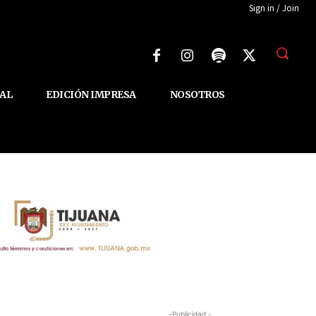
Sign in / Join
AL
EDICIÓN IMPRESA
NOSOTROS
-Publicidad -