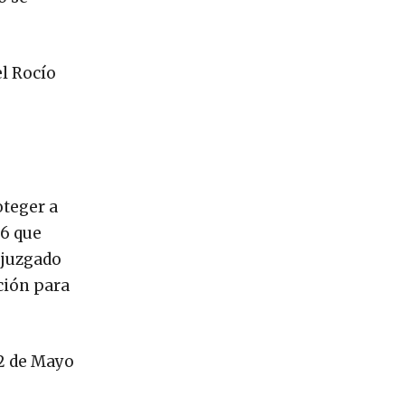
l Rocío
oteger a
26 que
 juzgado
ción para
12 de Mayo