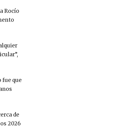
sa Rocío
omento
alquier
cular”,
 fue que
danos
cerca de
sos 2026