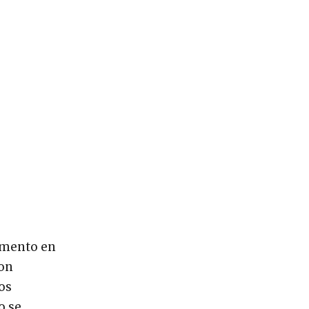
remento en
son
os
o se