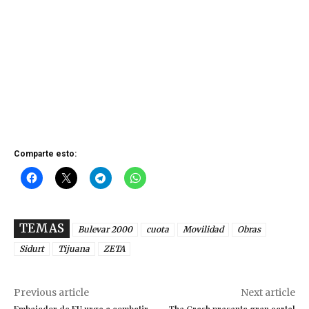
Comparte esto:
TEMAS
Bulevar 2000
cuota
Movilidad
Obras
Sidurt
Tijuana
ZETA
Previous article
Next article
Embajador de EU urge a combatir
The Crash presenta gran cartel