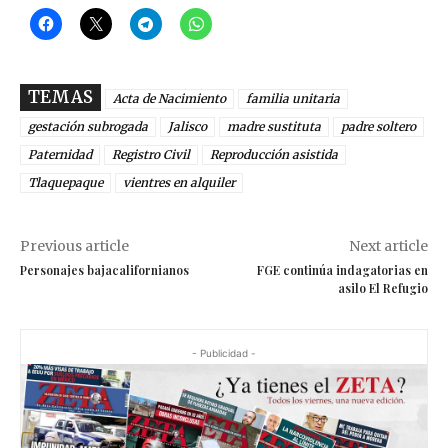
TEMAS
Acta de Nacimiento
familia unitaria
gestación subrogada
Jalisco
madre sustituta
padre soltero
Paternidad
Registro Civil
Reproducción asistida
Tlaquepaque
vientres en alquiler
Previous article
Next article
Personajes bajacalifornianos
FGE continúa indagatorias en
asilo El Refugio
- Publicidad -