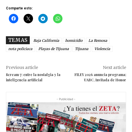
Comparte esto:
TEMAS
Baja California
homicidio
La Remosa
nota policiaca
Playas de Tijuana
Tijuana
Violencia
Previous article
Next article
Scream 7: entre la nostalgia y la
FILEY 2026 anuncia programa;
inteligencia artificial
UABC, Invitada de Honor
- Publicidad -