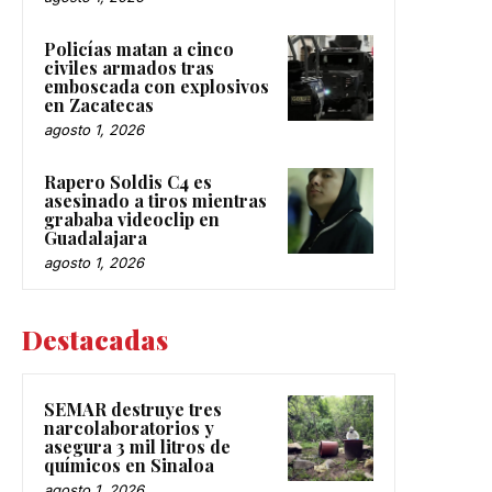
Policías matan a cinco
civiles armados tras
emboscada con explosivos
en Zacatecas
agosto 1, 2026
Rapero Soldis C4 es
asesinado a tiros mientras
grababa videoclip en
Guadalajara
agosto 1, 2026
Destacadas
SEMAR destruye tres
narcolaboratorios y
asegura 3 mil litros de
químicos en Sinaloa
agosto 1, 2026