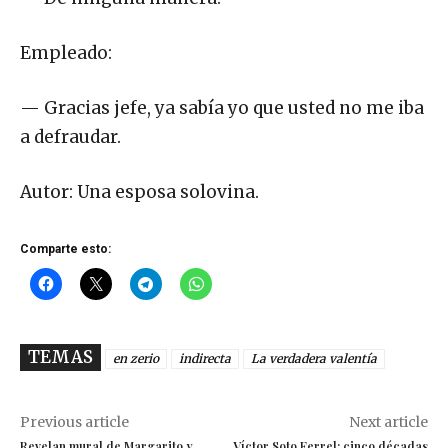
Empleado:
— Gracias jefe, ya sabía yo que usted no me iba
a defraudar.
Autor: Una esposa solovina.
Comparte esto:
TEMAS
en zerio
indirecta
La verdadera valentía
Previous article
Next article
Revelan mural de Margarito y
Víctor Soto Ferrel: cinco décadas