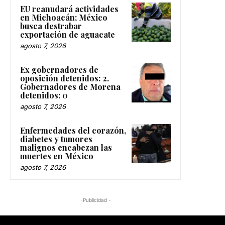
EU reanudará actividades
en Michoacán; México
busca destrabar
exportación de aguacate
agosto 7, 2026
Ex gobernadores de
oposición detenidos: 2.
Gobernadores de Morena
detenidos: 0
agosto 7, 2026
Enfermedades del corazón,
diabetes y tumores
malignos encabezan las
muertes en México
agosto 7, 2026
-Publicidad -