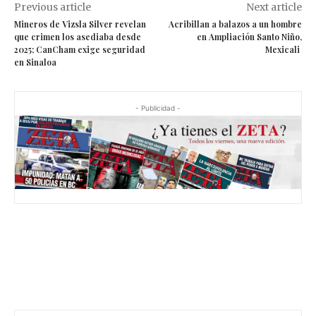
Previous article
Next article
Mineros de Vizsla Silver revelan
Acribillan a balazos a un hombre
que crimen los asediaba desde
en Ampliación Santo Niño,
2025; CanCham exige seguridad
Mexicali
en Sinaloa
- Publicidad -