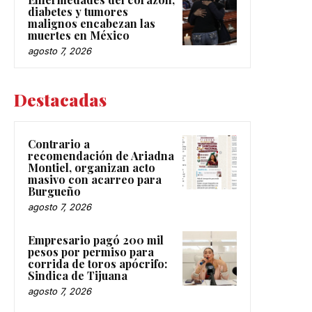
diabetes y tumores
malignos encabezan las
muertes en México
agosto 7, 2026
Destacadas
Contrario a
recomendación de Ariadna
Montiel, organizan acto
masivo con acarreo para
Burgueño
agosto 7, 2026
Empresario pagó 200 mil
pesos por permiso para
corrida de toros apócrifo:
Sindica de Tijuana
agosto 7, 2026