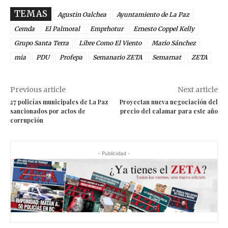
TEMAS
Agustin Oalchea
Ayuntamiento de La Paz
Cemda
El Palmoral
Emprhotur
Ernesto Coppel Kelly
Grupo Santa Terra
Libre Como El Viento
Mario Sánchez
mia
PDU
Profepa
Semanario ZETA
Semarnat
ZETA
Previous article
Next article
27 policías municipales de La Paz
Proyectan nueva negociación del
sancionados por actos de
precio del calamar para este año
corrupción
- Publicidad -