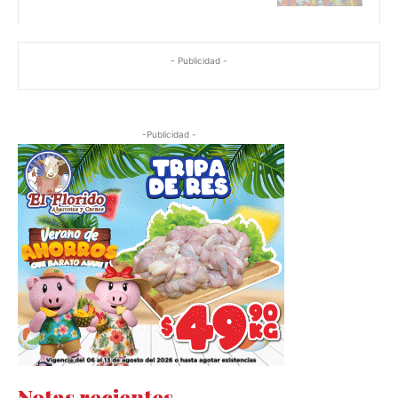
- Publicidad -
-Publicidad -
Notas recientes