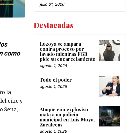
julio 31, 2026
Destacadas
Lozoya se ampara
ios
contra proceso por
an como
lavado mientras FGR
pide su encarcelamiento
agosto 1, 2026
Todo el poder
agosto 1, 2026
ro la
el cine y
o Sena,
Ataque con explosivo
mata a un policía
municipal en Luis Moya,
Zacatecas
agosto 1, 2026