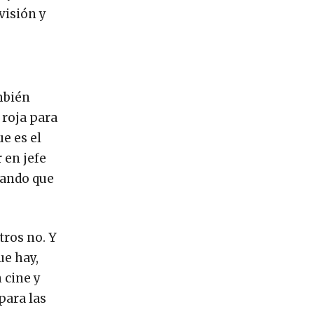
visión y
mbién
 roja para
e es el
 en jefe
yando que
tros no. Y
ue hay,
 cine y
para las