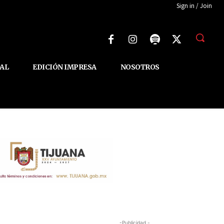
Sign in / Join
AL
EDICIÓN IMPRESA
NOSOTROS
-Publicidad -