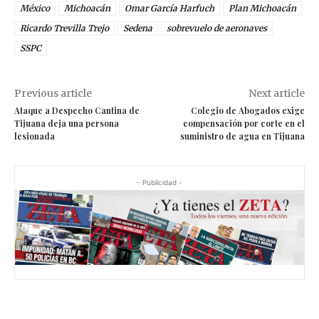
México
Michoacán
Omar García Harfuch
Plan Michoacán
Ricardo Trevilla Trejo
Sedena
sobrevuelo de aeronaves
SSPC
Previous article
Next article
Ataque a Despecho Cantina de
Colegio de Abogados exige
Tijuana deja una persona
compensación por corte en el
lesionada
suministro de agua en Tijuana
- Publicidad -