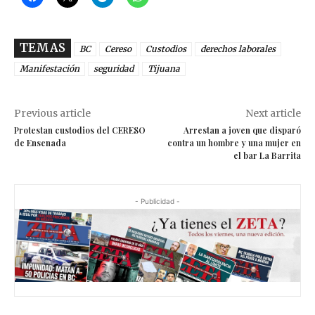
TEMAS
BC
Cereso
Custodios
derechos laborales
Manifestación
seguridad
Tijuana
Previous article
Next article
Protestan custodios del CERESO
Arrestan a joven que disparó
de Ensenada
contra un hombre y una mujer en
el bar La Barrita
- Publicidad -