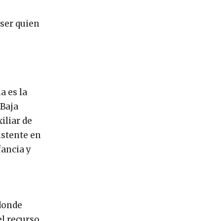
 ser quien
a es la
 Baja
iliar de
istente en
fancia y
 donde
el recurso