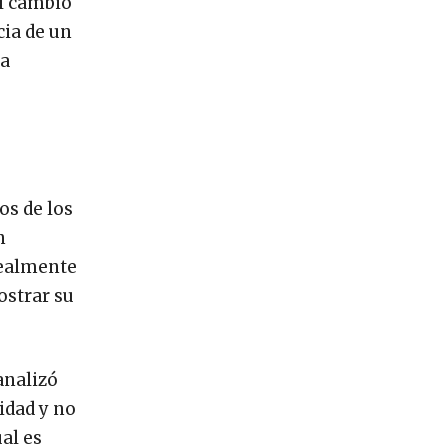
el cambio
cia de un
na
os de los
n
realmente
ostrar su
analizó
idad y no
al es