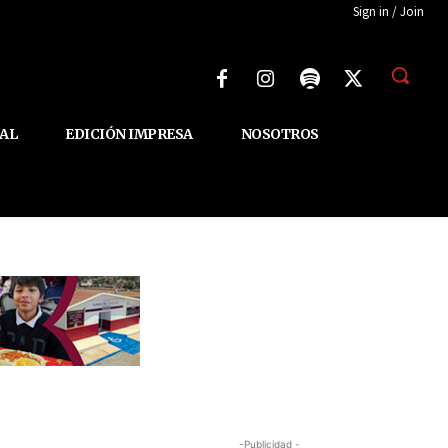
Sign in / Join
AL
EDICIÓN IMPRESA
NOSOTROS
-Publicidad -