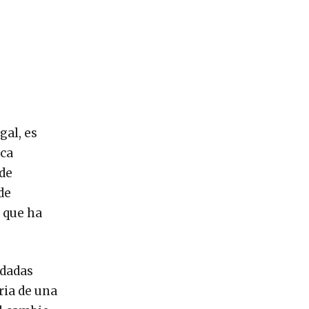
gal, es
ica
 de
de
 que ha
rdadas
ria de una