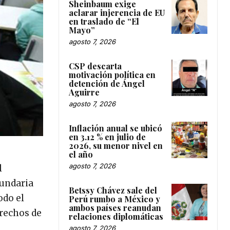
Sheinbaum exige
aclarar injerencia de EU
en traslado de “El
Mayo”
agosto 7, 2026
CSP descarta
motivación política en
detención de Ángel
Aguirre
agosto 7, 2026
Inflación anual se ubicó
en 3.12 % en julio de
2026, su menor nivel en
el año
agosto 7, 2026
l
cundaria
Betssy Chávez sale del
odo el
Perú rumbo a México y
ambos países reanudan
erechos de
relaciones diplomáticas
agosto 7, 2026