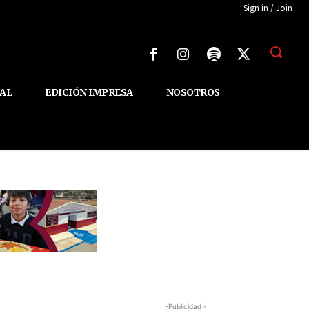
Sign in / Join
AL
EDICIÓN IMPRESA
NOSOTROS
-Publicidad -