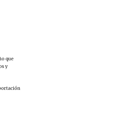
ño que
os y
xportación