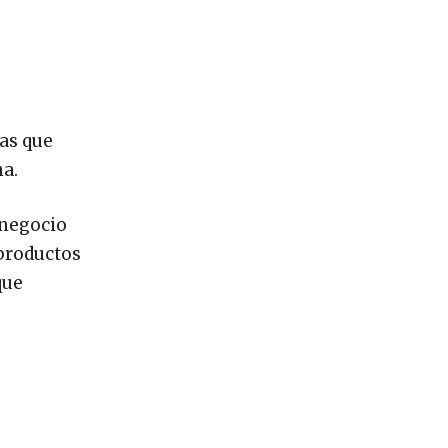
as que
na.
 negocio
 productos
que