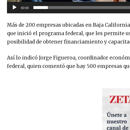
e
00:00
v
í
Más de 200 empresas ubicadas en Baja California 
d
que inició el programa federal, que les permite u
e
posibilidad de obtener financiamiento y capacita
o
Así lo indicó Jorge Figueroa, coordinador económi
federal, quien comentó que hay 500 empresas que 