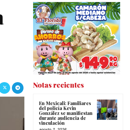
a
Notas recientes
En Mexicali: Familiares
del policía Kevin
González se manifiestan
durante audiencia de
vinculación
agosto 2, 2026