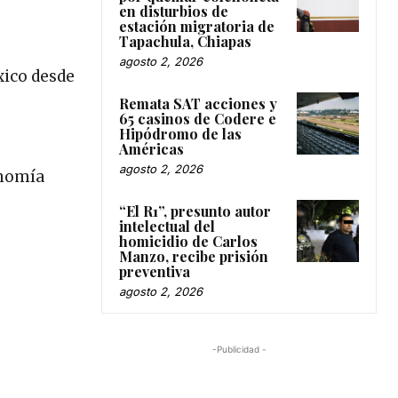
en disturbios de
estación migratoria de
Tapachula, Chiapas
agosto 2, 2026
xico desde
Remata SAT acciones y
65 casinos de Codere e
Hipódromo de las
Américas
agosto 2, 2026
onomía
“El R1”, presunto autor
intelectual del
homicidio de Carlos
Manzo, recibe prisión
preventiva
agosto 2, 2026
-Publicidad -