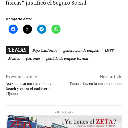
físicas”, justificó el Seguro Social.
Comparte esto:
TEMAS
Baja California
generación de empleo
IMSS
México
patrones
pérdida de empleo formal
Previous article
Next article
Asesina a su pareja en Long
Funerarias en la mira del narco
Beach y cruza el cadáver a
Tijuana.
- Publicidad -