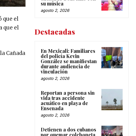
su música
agosto 2, 2026
 que el
a que el
Destacadas
En Mexicali: Familiares
 la Cañada
del policía Kevin
González se manifiestan
durante audiencia de
vinculación
agosto 2, 2026
Reportan a persona sin
vida tras accidente
acuático en playa de
Ensenada
agosto 2, 2026
Detienen a dos cubanos
por quemar colchoneta