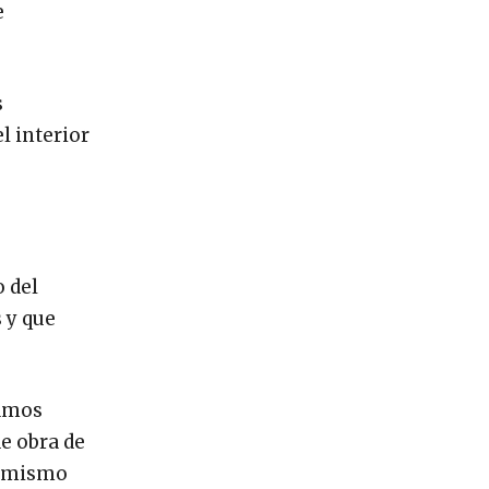
e
s
l interior
 del
 y que
damos
e obra de
l mismo