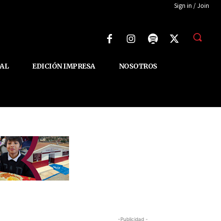
Sign in / Join
AL
EDICIÓN IMPRESA
NOSOTROS
-Publicidad -