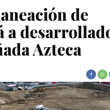
laneación de
á a desarrollad
ñada Azteca