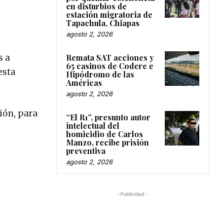
en disturbios de
estación migratoria de
Tapachula, Chiapas
agosto 2, 2026
s a
Remata SAT acciones y
65 casinos de Codere e
esta
Hipódromo de las
Américas
agosto 2, 2026
ión, para
“El R1”, presunto autor
intelectual del
homicidio de Carlos
Manzo, recibe prisión
preventiva
agosto 2, 2026
-Publicidad -