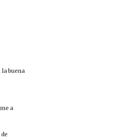
n la buena
rme a
 de