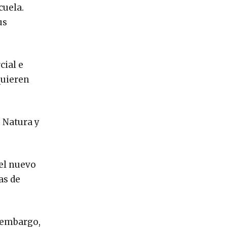
cuela.
us
cial e
quieren
 Natura y
el nuevo
as de
 embargo,