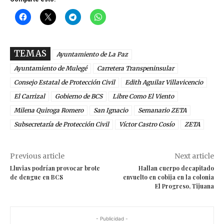
TEMAS
Ayuntamiento de La Paz
Ayuntamiento de Mulegé
Carretera Transpeninsular
Consejo Estatal de Protección Civil
Edith Aguilar Villavicencio
El Carrizal
Gobierno de BCS
Libre Como El Viento
Milena Quiroga Romero
San Ignacio
Semanario ZETA
Subsecretaría de Protección Civil
Víctor Castro Cosío
ZETA
Previous article
Next article
Lluvias podrían provocar brote
Hallan cuerpo decapitado
de dengue en BCS
envuelto en cobija en la colonia
El Progreso, Tijuana
- Publicidad -