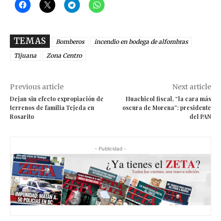
TEMAS
Bomberos
incendio en bodega de alfombras
Tijuana
Zona Centro
Previous article
Next article
Dejan sin efecto expropiación de
Huachicol fiscal, “la cara más
terrenos de familia Tejeda en
oscura de Morena”: presidente
Rosarito
del PAN
- Publicidad -