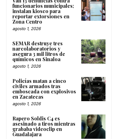
Van 13 denuncias contra
funcionarios municipales;
instalan kiosco para
reportar extorsiones en
Zona Centro
agosto 1, 2026
SEMAR destruye tres
narcolaboratorios y
asegura 3 mil litros de
químicos en Sinaloa
agosto 1, 2026
Policías matan a cinco
civiles armados tras
emboscada con explosivos
en Zacatecas
agosto 1, 2026
Rapero Soldis C4 es
asesinado a tiros mientras
grababa videoclip en
Guadalajara