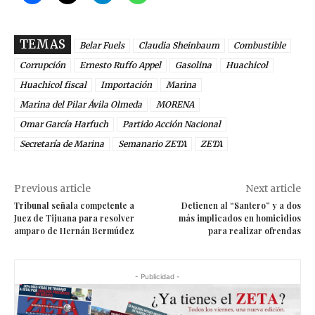
TEMAS
Belar Fuels
Claudia Sheinbaum
Combustible
Corrupción
Ernesto Ruffo Appel
Gasolina
Huachicol
Huachicol fiscal
Importación
Marina
Marina del Pilar Ávila Olmeda
MORENA
Omar García Harfuch
Partido Acción Nacional
Secretaría de Marina
Semanario ZETA
ZETA
Previous article
Next article
Tribunal señala competente a
Detienen al “Santero” y a dos
Juez de Tijuana para resolver
más implicados en homicidios
amparo de Hernán Bermúdez
para realizar ofrendas
- Publicidad -