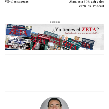
Válvulas sonoras
Ataques a FGE: entre dos
cárteles.: Podcast
- Publicidad -