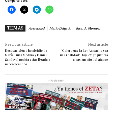
TEMAS
Austeridad
Mario Delgado
Ricardo Monreal
Previous article
Next article
Desaparición y homicidio de
“Quiero que la Ley Amparito sea
María Luisa Medina y Daniel
una realidad”: hija exige justicia
Sandoval podría estar ligada a
a casi un año del ataque
narcomenudeo
- Publicidad -