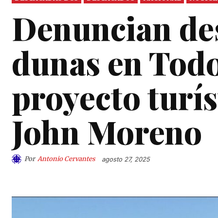
Denuncian de
dunas en Todo
proyecto turís
John Moreno
Por
Antonio Cervantes
agosto 27, 2025