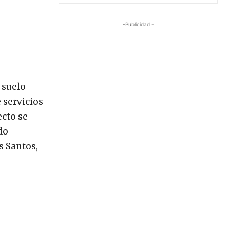
-Publicidad -
 suelo
 servicios
ecto se
do
 Santos,