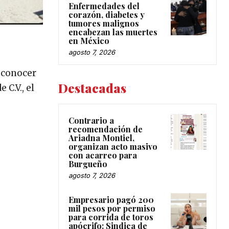
Enfermedades del
corazón, diabetes y
tumores malignos
encabezan las muertes
en México
agosto 7, 2026
a conocer
Destacadas
 C.V., el
Contrario a
recomendación de
Ariadna Montiel,
organizan acto masivo
con acarreo para
Burgueño
agosto 7, 2026
Empresario pagó 200
mil pesos por permiso
para corrida de toros
apócrifo: Sindica de