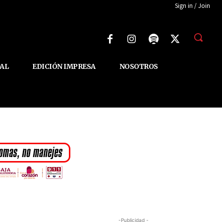
Sign in / Join
AL
EDICIÓN IMPRESA
NOSOTROS
-Publicidad -