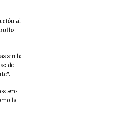
cción al
rollo
s sin la
Uso de
te”.
costero
como la