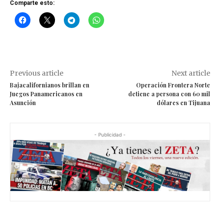
Comparte esto:
Previous article
Next article
Bajacalifornianos brillan en
Operación Frontera Norte
Juegos Panamericanos en
detiene a persona con 60 mil
Asunción
dólares en Tijuana
- Publicidad -