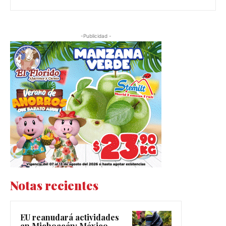
-Publicidad -
Notas recientes
EU reanudará actividades
en Michoacán; México