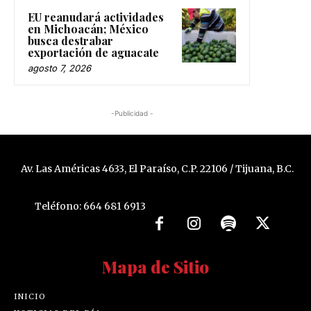
EU reanudará actividades
en Michoacán; México
busca destrabar
exportación de aguacate
agosto 7, 2026
-Publicidad -
Av. Las Américas 4633, El Paraíso, C.P. 22106 / Tijuana, B.C.
Teléfono: 664 681 6913
Mapa de Sitio
INICIO