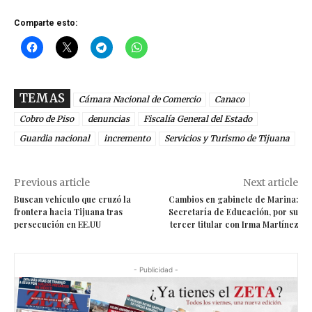
Comparte esto:
TEMAS
Cámara Nacional de Comercio
Canaco
Cobro de Piso
denuncias
Fiscalía General del Estado
Guardia nacional
incremento
Servicios y Turismo de Tijuana
Previous article
Next article
Buscan vehículo que cruzó la
Cambios en gabinete de Marina:
frontera hacia Tijuana tras
Secretaría de Educación, por su
persecución en EE.UU
tercer titular con Irma Martínez
- Publicidad -