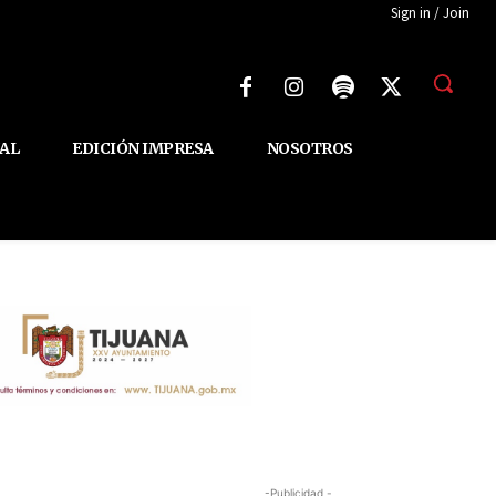
Sign in / Join
AL
EDICIÓN IMPRESA
NOSOTROS
-Publicidad -