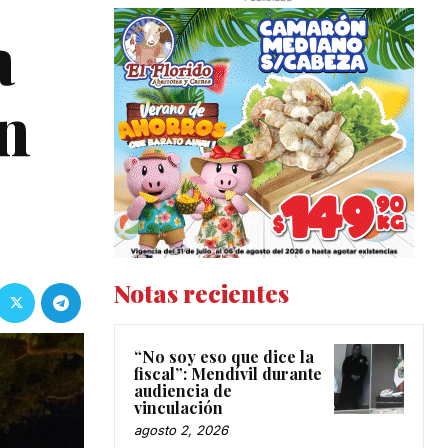
a
en
Notas recientes
“No soy eso que dice la
fiscal”: Mendívil durante
audiencia de
vinculación
agosto 2, 2026