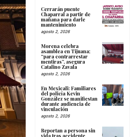
Cerrarán puente
Chaparral a partir de
mañana para darle
mantenimiento
agosto 2, 2026
Morena celebra
asamblea en Tijuana;
“para contrarrestar
mentiras”, asegura
Catalino Zavala
agosto 2, 2026
En Mexicali: Familiares
del policía Kevin
González se manifiestan
durante audiencia de
vinculación
agosto 2, 2026
Reportan a persona sin
vida tras accidente