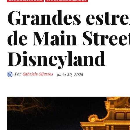
Grandes estre
de Main Street 
Disneyland
Por
Gabriela Olivares
junio 30, 2025