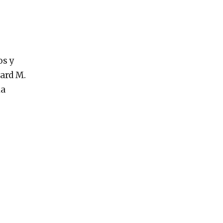
os y
hard M.
la