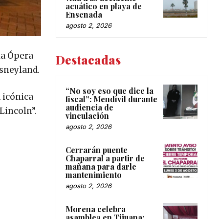
acuático en playa de
Ensenada
agosto 2, 2026
la Ópera
Destacadas
isneyland.
“No soy eso que dice la
a icónica
fiscal”: Mendívil durante
audiencia de
Lincoln”.
vinculación
agosto 2, 2026
Cerrarán puente
Chaparral a partir de
mañana para darle
mantenimiento
agosto 2, 2026
Morena celebra
asamblea en Tijuana;