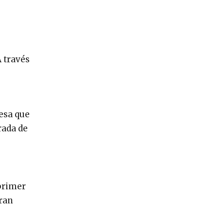
 través
esa que
rada de
 primer
gran