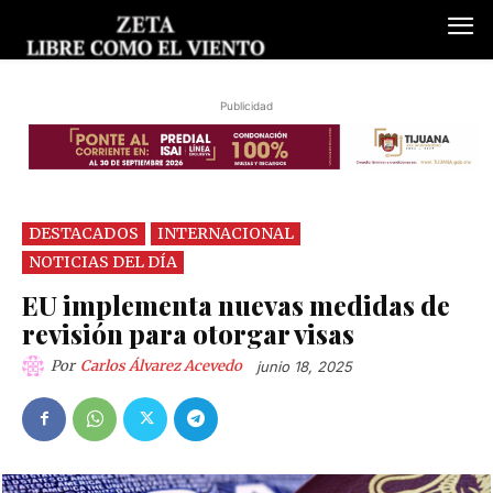
Publicidad
DESTACADOS
INTERNACIONAL
NOTICIAS DEL DÍA
EU implementa nuevas medidas de
revisión para otorgar visas
Por
Carlos Álvarez Acevedo
junio 18, 2025