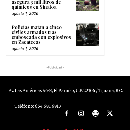
asegura 3 mil litros de
químicos en Sinaloa
agosto 1, 2026
Policías matan a cinco
civiles armados tras
emboscada con explosivos
en Zacatecas
agosto 1, 2026
-Publicidad -
Av. Las Américas 4633, El Paraíso, C.P. 22106 / Tijuana, B.C.
Teléfono: 664 681 6913