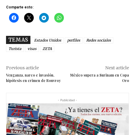
Comparte esto:
TEMAS
Estados Unidos
perfiles
Redes sociales
Turista
visas
ZETA
Previous article
Next article
Venganza, narco e invasión,
México supera a Surinam en Copa
hipótesis en crimen de Rouvroy
Oro
- Publicidad -