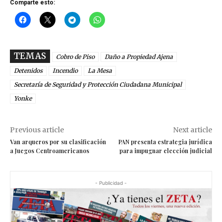
Comparte esto:
TEMAS
Cobro de Piso
Daño a Propiedad Ajena
Detenidos
Incendio
La Mesa
Secretaría de Seguridad y Protección Ciudadana Municipal
Yonke
Previous article
Next article
Van arqueros por su clasificación
PAN presenta estrategia jurídica
a Juegos Centroamericanos
para impugnar elección judicial
- Publicidad -