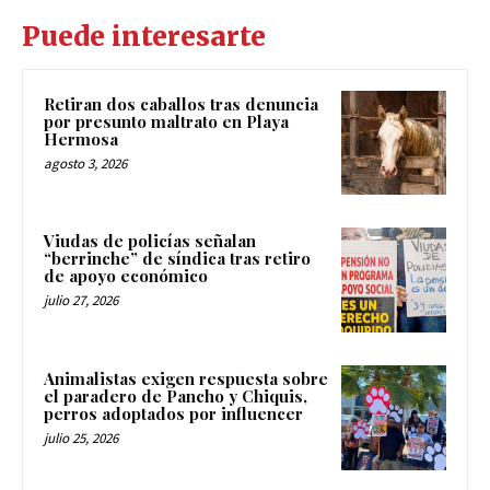
Puede interesarte
Retiran dos caballos tras denuncia
por presunto maltrato en Playa
Hermosa
agosto 3, 2026
Viudas de policías señalan
“berrinche” de síndica tras retiro
de apoyo económico
julio 27, 2026
Animalistas exigen respuesta sobre
el paradero de Pancho y Chiquis,
perros adoptados por influencer
julio 25, 2026