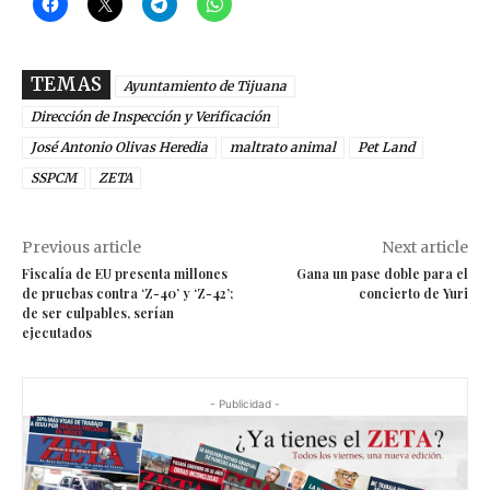
TEMAS
Ayuntamiento de Tijuana
Dirección de Inspección y Verificación
José Antonio Olivas Heredia
maltrato animal
Pet Land
SSPCM
ZETA
Previous article
Next article
Fiscalía de EU presenta millones
Gana un pase doble para el
de pruebas contra ‘Z-40’ y ‘Z-42’;
concierto de Yuri
de ser culpables, serían
ejecutados
- Publicidad -