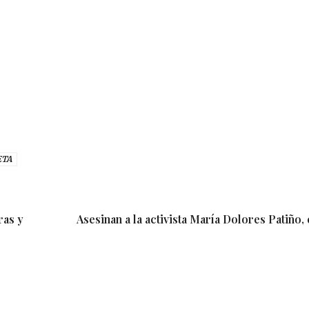
ETA
ras y
Asesinan a la activista María Dolores Patiño,