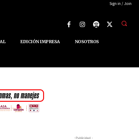
Sign in / Join
AL
EDICIÓN IMPRESA
NOSOTROS
-Publicidad -