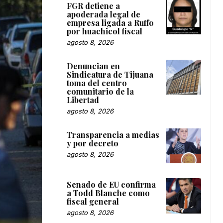
FGR detiene a
apoderada legal de
empresa ligada a Ruffo
por huachicol fiscal
agosto 8, 2026
Denuncian en
Sindicatura de Tijuana
toma del centro
comunitario de la
Libertad
agosto 8, 2026
Transparencia a medias
y por decreto
agosto 8, 2026
Senado de EU confirma
a Todd Blanche como
fiscal general
agosto 8, 2026