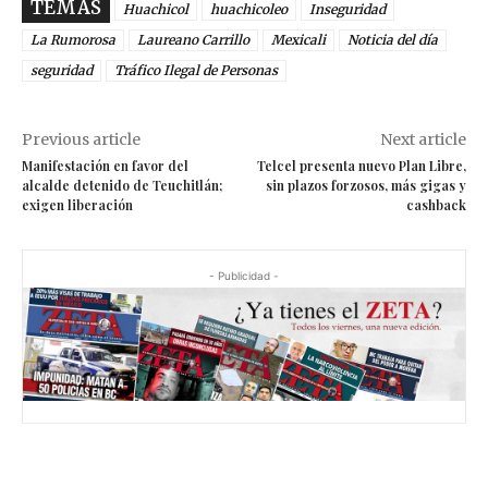
TEMAS
Huachicol
huachicoleo
Inseguridad
La Rumorosa
Laureano Carrillo
Mexicali
Noticia del día
seguridad
Tráfico Ilegal de Personas
Previous article
Next article
Manifestación en favor del
Telcel presenta nuevo Plan Libre,
alcalde detenido de Teuchitlán;
sin plazos forzosos, más gigas y
exigen liberación
cashback
- Publicidad -