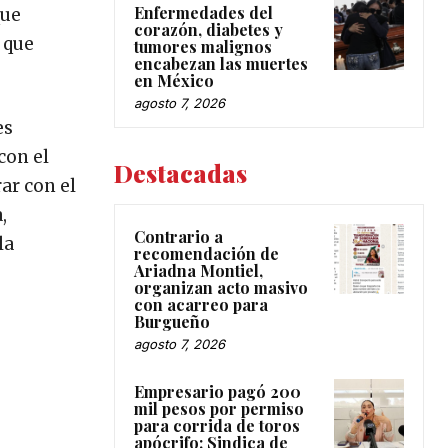
Enfermedades del
que
corazón, diabetes y
 que
tumores malignos
encabezan las muertes
en México
agosto 7, 2026
es
con el
Destacadas
ar con el
,
Contrario a
la
recomendación de
Ariadna Montiel,
organizan acto masivo
con acarreo para
Burgueño
agosto 7, 2026
Empresario pagó 200
mil pesos por permiso
para corrida de toros
apócrifo: Sindica de