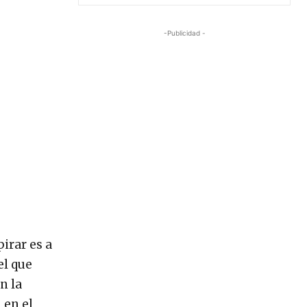
-Publicidad -
irar es a
el que
n la
 en el