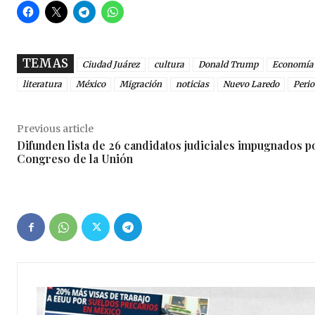
TEMAS
Ciudad Juárez
cultura
Donald Trump
Economía
literatura
México
Migración
noticias
Nuevo Laredo
Peri
Previous article
Difunden lista de 26 candidatos judiciales impugnados p
Congreso de la Unión