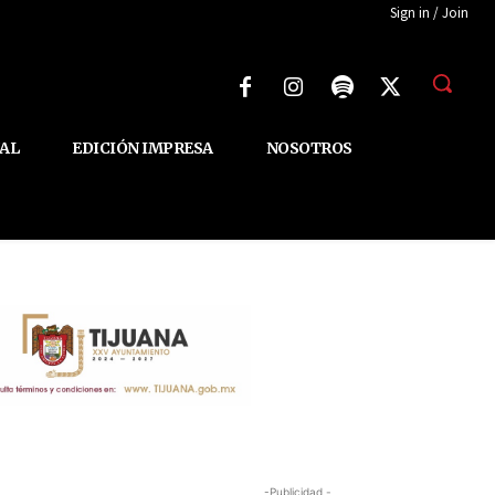
Sign in / Join
AL
EDICIÓN IMPRESA
NOSOTROS
-Publicidad -