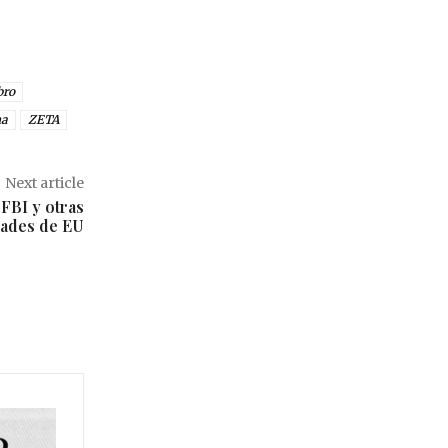
bro
na
ZETA
Next article
FBI y otras
dades de EU