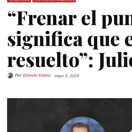
“Frenar el pu
significa que 
resuelto”: Jul
Por
Ernesto Eslava
mayo 5, 2025