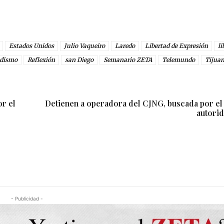
Estados Unidos
Julio Vaqueiro
Laredo
Libertad de Expresión
li
odismo
Reflexión
san Diego
Semanario ZETA
Telemundo
Tijua
or el
Detienen a operadora del CJNG, buscada por el 
autori
- Publicidad -