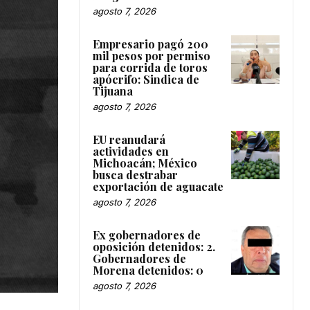
agosto 7, 2026
Empresario pagó 200
mil pesos por permiso
para corrida de toros
apócrifo: Sindica de
Tijuana
agosto 7, 2026
EU reanudará
actividades en
Michoacán; México
busca destrabar
exportación de aguacate
agosto 7, 2026
Ex gobernadores de
oposición detenidos: 2.
Gobernadores de
Morena detenidos: 0
agosto 7, 2026