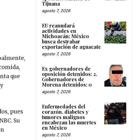
Tijuana
agosto 7, 2026
EU reanudará
actividades en
Michoacán; México
busca destrabar
exportación de aguacate
agosto 7, 2026
ipalmente,
 comida,
Ex gobernadores de
oposición detenidos: 2.
enta que
Gobernadores de
Morena detenidos: 0
uy
agosto 7, 2026
Enfermedades del
dos, pues
corazón, diabetes y
tumores malignos
 NBC. Su
encabezan las muertes
en México
en
agosto 7, 2026