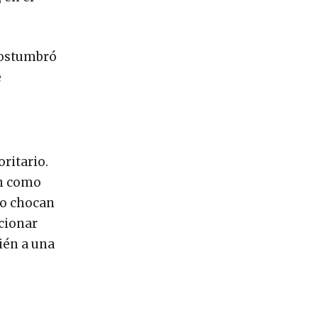
acostumbró
e
ritario.
en como
lo chocan
ncionar
ién a una